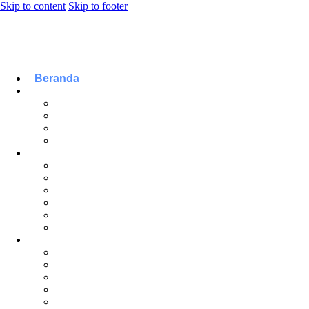
Skip to content
Skip to footer
Beranda
Tentang Kami
Profil Institusi
Keunggulan
Fasilitas Kampus
Prestasi Kampus
Akademik
S1 – Akuntansi
S1 – Administrasi Bisnis
S1 – Teknik Informatika
S1 – Sistem Informasi
D3 – Administrasi Bisnis
D3 – Komputerisasi Akuntansi
Penelitian
E-Jurnal LPKIA
Repository
E-LPPM
Dokumen LPPM
Dokumen TAX Center