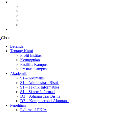
Karir
Web Career Development Center
Kerjasama Perusahaan CDC
Tentang CDC LPKIA
E-Buletin
Aktivitas CDC LPKIA
Berita
Close
Beranda
Tentang Kami
Profil Institusi
Keunggulan
Fasilitas Kampus
Prestasi Kampus
Akademik
S1 – Akuntansi
S1 – Administrasi Bisnis
S1 – Teknik Informatika
S1 – Sistem Informasi
D3 – Administrasi Bisnis
D3 – Komputerisasi Akuntansi
Penelitian
E-Jurnal LPKIA