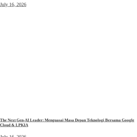
July 16, 2026
The Next Gen-AI Leader: Menguasai Masa Depan Teknologi Bersama Google
Cloud & LPKIA
July 16, 2026