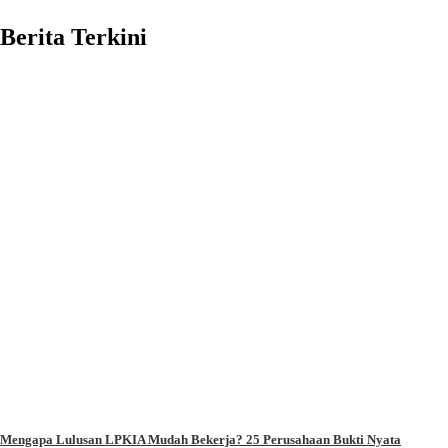
Berita Terkini
Mengapa Lulusan LPKIA Mudah Bekerja? 25 Perusahaan Bukti Nyata