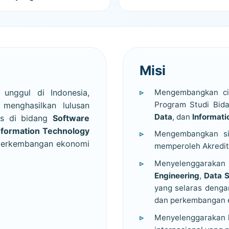
Misi
 unggul di Indonesia,
Mengembangkan cit
Program Studi Bi
enghasilkan lulusan
Data
, dan
Informati
as di bidang
Software
nformation Technology
Mengembangkan si
 perkembangan ekonomi
memperoleh Akredit
Menyelenggarakan
Engineering
,
Data S
yang selaras denga
dan perkembangan e
Menyelenggarakan ke