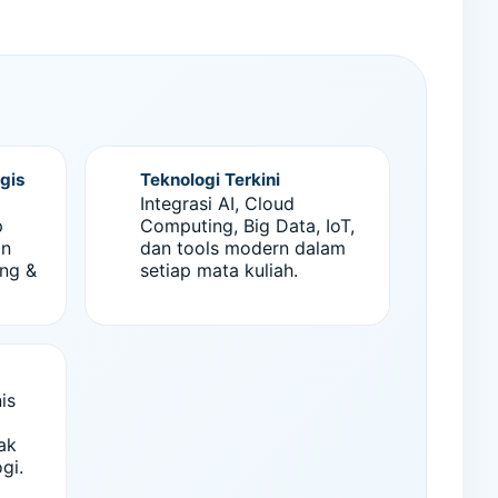
gis
Teknologi Terkini
Integrasi AI, Cloud
p
Computing, Big Data, IoT,
an
dan tools modern dalam
ang &
setiap mata kuliah.
is
ak
gi.