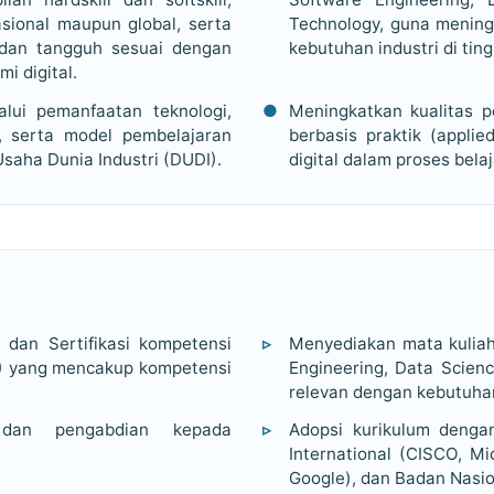
sional maupun global, serta
Technology, guna mening
f dan tangguh sesuai dengan
kebutuhan industri di tin
i digital.
alui pemanfaatan teknologi,
Meningkatkan kualitas p
l, serta model pembelajaran
berbasis praktik (applie
saha Dunia Industri (DUDI).
digital dalam proses bela
 dan Sertifikasi kompetensi
Menyediakan mata kuliah 
) yang mencakup kompetensi
Engineering, Data Scien
relevan dengan kebutuha
n dan pengabdian kepada
Adopsi kurikulum denga
International (CISCO, M
Google), dan Badan Nasion