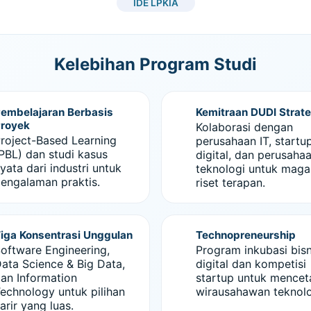
IDE LPKIA
Kelebihan Program Studi
embelajaran Berbasis
Kemitraan DUDI Strate
royek
Kolaborasi dengan
roject-Based Learning
perusahaan IT, startu
PBL) dan studi kasus
digital, dan perusaha
yata dari industri untuk
teknologi untuk mag
engalaman praktis.
riset terapan.
iga Konsentrasi Unggulan
Technopreneurship
oftware Engineering,
Program inkubasi bisn
ata Science & Big Data,
digital dan kompetisi
an Information
startup untuk mencet
echnology untuk pilihan
wirausahawan teknolo
arir yang luas.