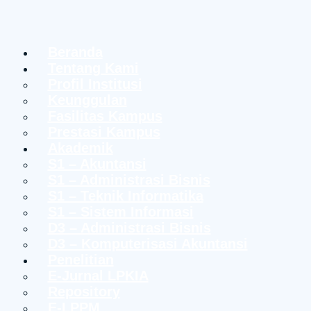
Beranda
Tentang Kami
Profil Institusi
Keunggulan
Fasilitas Kampus
Prestasi Kampus
Akademik
S1 – Akuntansi
S1 – Administrasi Bisnis
S1 – Teknik Informatika
S1 – Sistem Informasi
D3 – Administrasi Bisnis
D3 – Komputerisasi Akuntansi
Penelitian
E-Jurnal LPKIA
Repository
E-LPPM