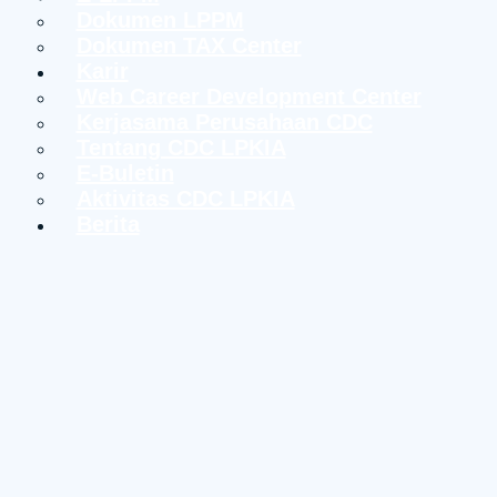
Dokumen LPPM
Dokumen TAX Center
Karir
Web Career Development Center
Kerjasama Perusahaan CDC
Tentang CDC LPKIA
E-Buletin
Aktivitas CDC LPKIA
Berita