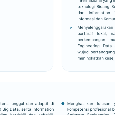
internasional yang
teknologi Bidang S
dan Information 
Informasi dan Komuni
Menyelenggaraka
bertaraf lokal, n
perkembangan ilmu
Engineering, Data 
wujud pertanggung
meningkatkan kesej
tensi unggul dan adaptif di
Menghasilkan lulusan y
 Big Data, serta Information
kompetensi profesional b
an hardskill dan softskill,
Software Engineering, 