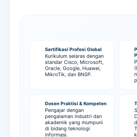
Sertifikasi Profesi Global
P
P
Kurikulum selaras dengan
P
standar Cisco, Microsoft,
(
Oracle, Google, Huawei,
n
MikroTik, dan BNSP.
p
Dosen Praktisi & Kompeten
T
Pengajar dengan
S
pengalaman industri dan
D
akademik yang mumpuni
d
di bidang teknologi
T
informasi.
k