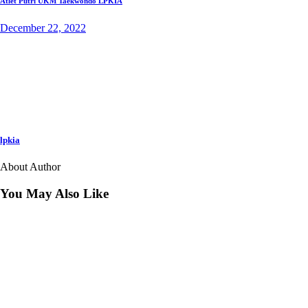
Atlet Putri UKM Taekwondo LPKIA
December 22, 2022
lpkia
About Author
You May Also Like