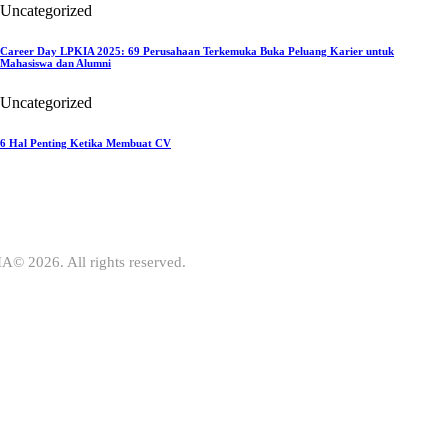
Uncategorized
Career Day LPKIA 2025: 69 Perusahaan Terkemuka Buka Peluang Karier untuk
Mahasiswa dan Alumni
Uncategorized
6 Hal Penting Ketika Membuat CV
A© 2026. All rights reserved.
IA
 teknologi dan ekonomi digital di
enerimaan mahasiswa baru 2026
ri Anda untuk bergabung bersama
LPKIA Bandung.