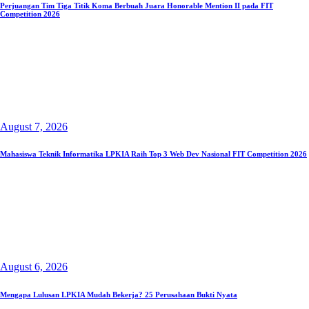
Perjuangan Tim Tiga Titik Koma Berbuah Juara Honorable Mention II pada FIT
Competition 2026
August 7, 2026
Mahasiswa Teknik Informatika LPKIA Raih Top 3 Web Dev Nasional FIT Competition 2026
August 6, 2026
Mengapa Lulusan LPKIA Mudah Bekerja? 25 Perusahaan Bukti Nyata