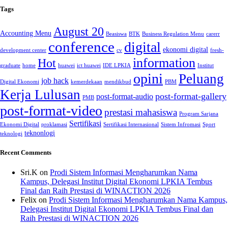
Tags
August 20
Accounting Menu
Beasiswa
BTK
Business Regulation Menu
carerr
conference
digital
ekonomi digital
development center
cv
fresh-
information
Hot
graduate
home
huawei
ict huawei
IDE LPKIA
Institut
opini
Peluang
job hack
Digital Ekonomi
kemerdekaan
mendikbud
PBM
Kerja Lulusan
post-format-gallery
post-format-audio
PMB
post-format-video
prestasi mahasiswa
Program Sarjana
Sertifikasi
Ekonomi Digital
proklamasi
Sertifikasi Internasional
Sistem Infromasi
Sport
teknonlogi
teknologi
Recent Comments
Sri.K
on
Prodi Sistem Informasi Mengharumkan Nama
Kampus, Delegasi Institut Digital Ekonomi LPKIA Tembus
Final dan Raih Prestasi di WINACTION 2026
Felix
on
Prodi Sistem Informasi Mengharumkan Nama Kampus,
Delegasi Institut Digital Ekonomi LPKIA Tembus Final dan
Raih Prestasi di WINACTION 2026