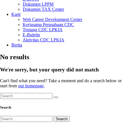
Dokumen LPPM
Dokumen TAX Center
Karir
Web Career Development Center
Kerjasama Perusahaan CDC
Tentang CDC LPKIA
E-Buletin
Aktivitas CDC LPKIA
Berita
No results
We're sorry, but your query did not match
Can't find what you need? Take a moment and do a search below or
start from
our homepage
.
Search
Search
Search
for: