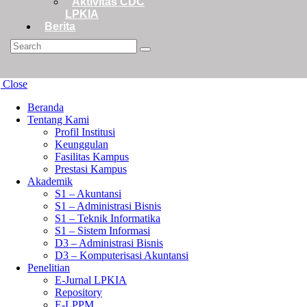
Aktivitas CDC
LPKIA
Berita
Search
Close
Beranda
Tentang Kami
Profil Institusi
Keunggulan
Fasilitas Kampus
Prestasi Kampus
Akademik
S1 – Akuntansi
S1 – Administrasi Bisnis
S1 – Teknik Informatika
S1 – Sistem Informasi
D3 – Administrasi Bisnis
D3 – Komputerisasi Akuntansi
Penelitian
E-Jurnal LPKIA
Repository
E-LPPM