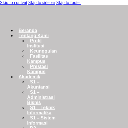
Skip to content
Skip to sidebar
Skip to footer
Beranda
Tentang Kami
Profil
Institusi
Keunggulan
Fasilitas
Kampus
Prestasi
Kampus
Akademik
S1 –
Akuntansi
S1 –
Administrasi
Bisnis
S1 – Teknik
Informatika
S1 – Sistem
Informasi