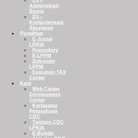
D3 –
Administrasi
Bisnis
D3 –
Komputerisasi
Akuntansi
Penelitian
E-Jurnal
LPKIA
Repository
E-LPPM
Dokumen
LPPM
Dokumen TAX
Center
Karir
Web Career
Development
Center
Kerjasama
Perusahaan
CDC
Tentang CDC
LPKIA
E-Buletin