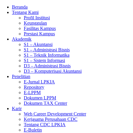
Beranda
Tentang Kami
Profil Institusi
Keunggulan
Fasilitas Kampus
Prestasi Kampus
Akademik
S1 – Akuntansi
S1 – Administrasi Bisnis
S1 – Teknik Informatika
S1 – Sistem Informasi
D3 – Administrasi Bisnis
D3 – Komputerisasi Akuntansi
Penelitian
E-Jurnal LPKIA
Repository
E-LPPM
Dokumen LPPM
Dokumen TAX Center
Karir
Web Career Development Center
Kerjasama Perusahaan CDC
Tentang CDC LPKIA
E-Buletin