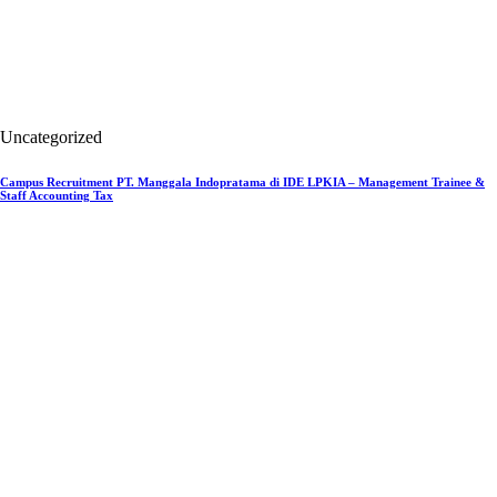
Uncategorized
Campus Recruitment PT. Manggala Indopratama di IDE LPKIA – Management Trainee &
Staff Accounting Tax