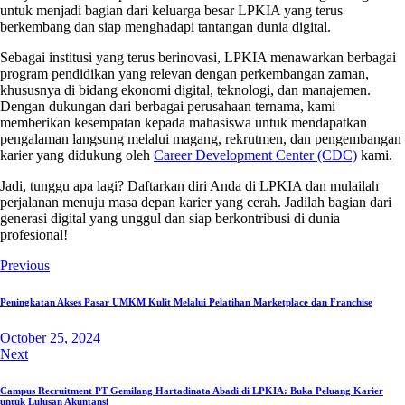
untuk menjadi bagian dari keluarga besar LPKIA yang terus
berkembang dan siap menghadapi tantangan dunia digital.
Sebagai institusi yang terus berinovasi, LPKIA menawarkan berbagai
program pendidikan yang relevan dengan perkembangan zaman,
khususnya di bidang ekonomi digital, teknologi, dan manajemen.
Dengan dukungan dari berbagai perusahaan ternama, kami
memberikan kesempatan kepada mahasiswa untuk mendapatkan
pengalaman langsung melalui magang, rekrutmen, dan pengembangan
karier yang didukung oleh
Career Development Center (CDC)
kami.
Jadi, tunggu apa lagi? Daftarkan diri Anda di LPKIA dan mulailah
perjalanan menuju masa depan karier yang cerah. Jadilah bagian dari
generasi digital yang unggul dan siap berkontribusi di dunia
profesional!
Post
Previous
navigation
Peningkatan Akses Pasar UMKM Kulit Melalui Pelatihan Marketplace dan Franchise
October 25, 2024
Next
Campus Recruitment PT Gemilang Hartadinata Abadi di LPKIA: Buka Peluang Karier
untuk Lulusan Akuntansi