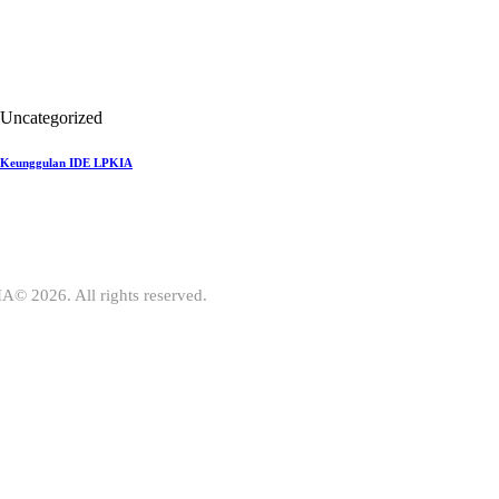
Uncategorized
Keunggulan IDE LPKIA
A© 2026. All rights reserved.
IA
 teknologi dan ekonomi digital di
enerimaan mahasiswa baru 2026
ri Anda untuk bergabung bersama