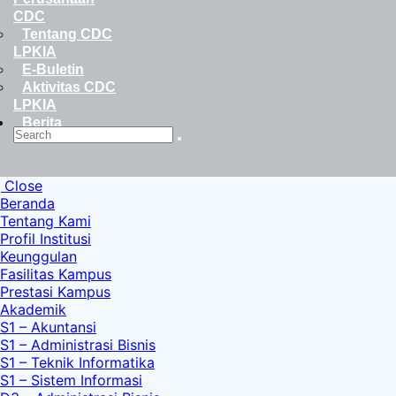
CDC
Tentang CDC
LPKIA
E-Buletin
Aktivitas CDC
LPKIA
Berita
Search
Close
Beranda
Tentang Kami
Profil Institusi
Keunggulan
Fasilitas Kampus
Prestasi Kampus
Akademik
S1 – Akuntansi
S1 – Administrasi Bisnis
S1 – Teknik Informatika
S1 – Sistem Informasi