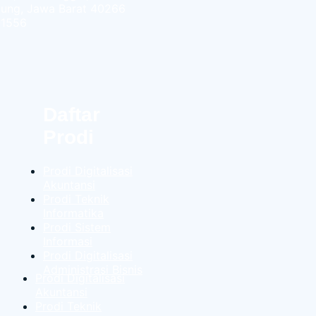
dung, Jawa Barat 40266
-1556
Daftar
Prodi
Prodi Digitalisasi
Akuntansi
Prodi Teknik
Informatika
Prodi Sistem
Informasi
Prodi Digitalisasi
Administrasi Bisnis
Prodi Digitalisasi
Akuntansi
Prodi Teknik