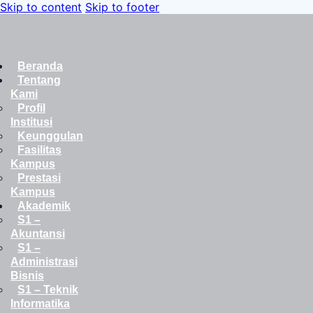
Skip to content
Skip to footer
Beranda
Tentang
Kami
Profil
Institusi
Keunggulan
Fasilitas
Kampus
Prestasi
Kampus
Akademik
S1 –
Akuntansi
S1 –
Administrasi
Bisnis
S1 – Teknik
Informatika