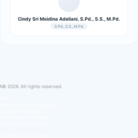
Cindy Sri Meidina Adeliani, S.Pd., S.S., M.Pd.
S.Pd., S.S., M.Pd.
A© 2026. All rights reserved.
LPKIA
lajar teknologi dan ekonomi
nomi LPKIA. Penerimaan
buka. Segera daftarkan diri
kami di Institut Digital
56, Batununggal, Kec.