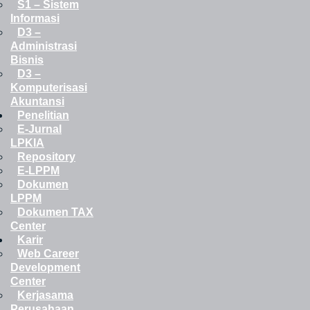
S1 – Sistem
Informasi
D3 –
Administrasi
Bisnis
D3 –
Komputerisasi
Akuntansi
Penelitian
E-Jurnal
LPKIA
Repository
E-LPPM
Dokumen
LPPM
Dokumen TAX
Center
Karir
Web Career
Development
Center
Kerjasama
Perusahaan