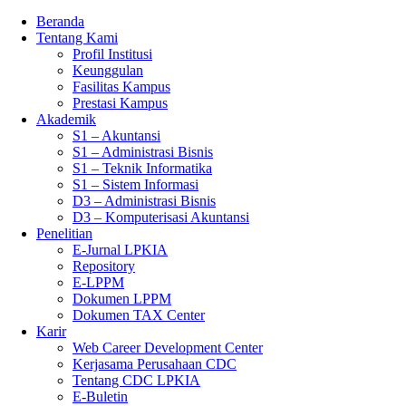
Beranda
Tentang Kami
Profil Institusi
Keunggulan
Fasilitas Kampus
Prestasi Kampus
Akademik
S1 – Akuntansi
S1 – Administrasi Bisnis
S1 – Teknik Informatika
S1 – Sistem Informasi
D3 – Administrasi Bisnis
D3 – Komputerisasi Akuntansi
Penelitian
E-Jurnal LPKIA
Repository
E-LPPM
Dokumen LPPM
Dokumen TAX Center
Karir
Web Career Development Center
Kerjasama Perusahaan CDC
Tentang CDC LPKIA
E-Buletin